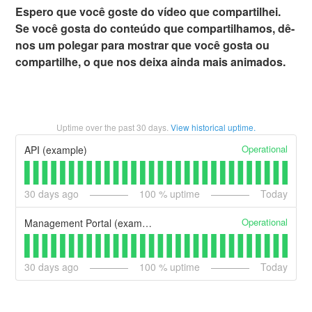
Espero que você goste do vídeo que compartilhei.
Se você gosta do conteúdo que compartilhamos, dê-
nos um polegar para mostrar que você gosta ou
compartilhe, o que nos deixa ainda mais animados.
Uptime over the past
30
days.
View historical uptime.
Operational
API (example)
30
days ago
100
% uptime
Today
Operational
Management Portal (example)
30
days ago
100
% uptime
Today