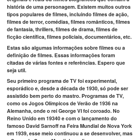
história de uma personagem. Existem muitos outros
tipos populares de filmes, incluindo filmes de ação,
filmes de terror, comédias, filmes românticos, filmes
de fantasia, thrillers, filmes de drama, filmes de
ficção científica, filmes policiais, documentários, etc.
Estas são algumas informações sobre filmes ou a
definição de filmes. Essas informações foram
citadas de várias fontes e referências. Espero que
seja util.
Seu primeiro programa de TV foi experimental,
esporádico e, desde a década de 1930, só pode ser
assistido bem perto do mastro. Programas de TV,
como os Jogos Olímpicos de Verão de 1936 na
Alemanha, onde o rei George VI foi coroado. No
Reino Unido em 19340 e com o lançamento do
famoso David Sarnoff na Feira Mundial de Nova York
em 1939, esse meio continuou a se desenvolver, mas