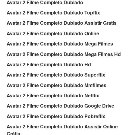
Avatar 2 Filme Completo Dublado
Avatar 2 Filme Completo Dublado Topflix
Avatar 2 Filme Completo Dublado Assistir Gratis
Avatar 2 Filme Completo Dublado Online
Avatar 2 Filme Completo Dublado Mega Filmes
Avatar 2 Filme Completo Dublado Mega Filmes Hd
Avatar 2 Filme Completo Dublado Hd
Avatar 2 Filme Completo Dublado Superflix
Avatar 2 Filme Completo Dublado Mmfilmes
Avatar 2 Filme Completo Dublado Netflix
Avatar 2 Filme Completo Dublado Google Drive
Avatar 2 Filme Completo Dublado Pobreflix
Avatar 2 Filme Completo Dublado Assistir Online
Grátis