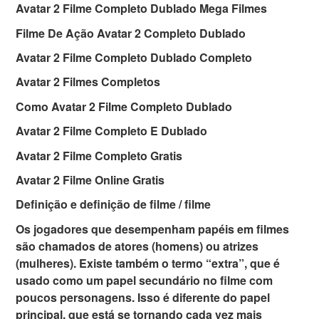
Avatar 2 Filme Completo Dublado Mega Filmes
Filme De Ação Avatar 2 Completo Dublado
Avatar 2 Filme Completo Dublado Completo
Avatar 2 Filmes Completos
Como Avatar 2 Filme Completo Dublado
Avatar 2 Filme Completo E Dublado
Avatar 2 Filme Completo Gratis
Avatar 2 Filme Online Gratis
Definição e definição de filme / filme
Os jogadores que desempenham papéis em filmes
são chamados de atores (homens) ou atrizes
(mulheres). Existe também o termo “extra”, que é
usado como um papel secundário no filme com
poucos personagens. Isso é diferente do papel
principal, que está se tornando cada vez mais