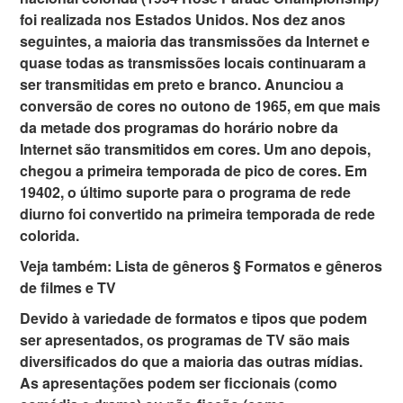
foi realizada nos Estados Unidos. Nos dez anos
seguintes, a maioria das transmissões da Internet e
quase todas as transmissões locais continuaram a
ser transmitidas em preto e branco. Anunciou a
conversão de cores no outono de 1965, em que mais
da metade dos programas do horário nobre da
Internet são transmitidos em cores. Um ano depois,
chegou a primeira temporada de pico de cores. Em
19402, o último suporte para o programa de rede
diurno foi convertido na primeira temporada de rede
colorida.
Veja também: Lista de gêneros § Formatos e gêneros
de filmes e TV
Devido à variedade de formatos e tipos que podem
ser apresentados, os programas de TV são mais
diversificados do que a maioria das outras mídias.
As apresentações podem ser ficcionais (como