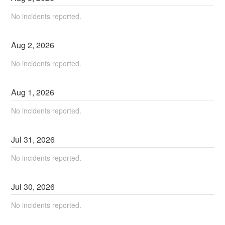
No incidents reported.
Aug
2
,
2026
No incidents reported.
Aug
1
,
2026
No incidents reported.
Jul
31
,
2026
No incidents reported.
Jul
30
,
2026
No incidents reported.