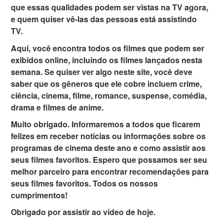
que essas qualidades podem ser vistas na TV agora,
e quem quiser vê-las das pessoas está assistindo
TV.
Aqui, você encontra todos os filmes que podem ser
exibidos online, incluindo os filmes lançados nesta
semana. Se quiser ver algo neste site, você deve
saber que os gêneros que ele cobre incluem crime,
ciência, cinema, filme, romance, suspense, comédia,
drama e filmes de anime.
Muito obrigado. Informaremos a todos que ficarem
felizes em receber notícias ou informações sobre os
programas de cinema deste ano e como assistir aos
seus filmes favoritos. Espero que possamos ser seu
melhor parceiro para encontrar recomendações para
seus filmes favoritos. Todos os nossos
cumprimentos!
Obrigado por assistir ao vídeo de hoje.