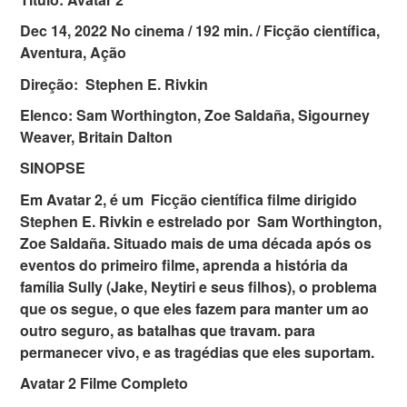
Dec 14, 2022 No cinema / 192 min. / Ficção científica,
Aventura, Ação
Direção: Stephen E. Rivkin
Elenco: Sam Worthington, Zoe Saldaña, Sigourney
Weaver, Britain Dalton
SINOPSE
Em Avatar 2, é um Ficção científica filme dirigido
Stephen E. Rivkin e estrelado por Sam Worthington,
Zoe Saldaña. Situado mais de uma década após os
eventos do primeiro filme, aprenda a história da
família Sully (Jake, Neytiri e seus filhos), o problema
que os segue, o que eles fazem para manter um ao
outro seguro, as batalhas que travam. para
permanecer vivo, e as tragédias que eles suportam.
Avatar 2 Filme Completo