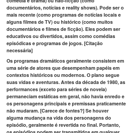
comédia e drama) ou não-ficção (como
documentários, notícias e reality shows). Pode ser o
mais recente (como programas de notícias locais e
alguns filmes de TV) ou histórico (como muitos
documentários e filmes de ficção). Eles podem ser
educativos ou divertidos, assim como comédias
episódicas e programas de jogos. [Citação
necessária]
Os programas dramáticos geralmente consistem em
uma série de atores que desempenham papéis em
contextos históricos ou modernos. O plano segue
suas vidas e aventuras. Antes da década de 1980, as
performances (exceto para séries de novela)
permaneciam estáticas em geral, não havia enredo e
os personagens principais e premissas praticamente
não mudaram. [Carece de fontes?] Se houver
alguma mudança na vida dos personagens do
episódio, geralmente é revertida no final. Portanto,
os episódios podem ser transmitidos em qualquer